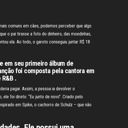
as mais comuns em cães, podemos perceber que algo
e o pai tirasse a foto do dinheiro, das moedinhas,
ontou ela. Ao todo, o garoto conseguiu juntar R$ 18
nte em seu primeiro álbum de
canção foi composta pela cantora em
 R&B .
deria pagar. Assim, a pessoa ia devolver o
 ele foi direto: “Eu junto de novo”. Criado pelo
inspirado em Spike, o cachorro de Schulz – que não
idades. Ele possui uma