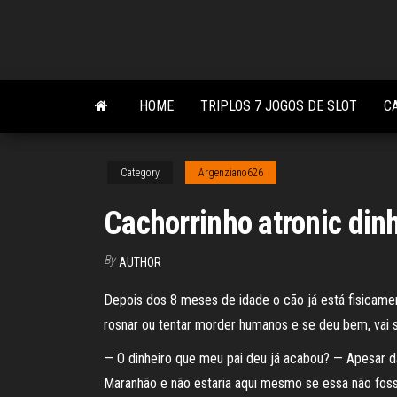
Skip
to
the
content
HOME
TRIPLOS 7 JOGOS DE SLOT
C
Category
Argenziano626
Cachorrinho atronic din
By
AUTHOR
Depois dos 8 meses de idade o cão já está fisicamen
rosnar ou tentar morder humanos e se deu bem, vai 
— O dinheiro que meu pai deu já acabou? — Apesar da
Maranhão e não estaria aqui mesmo se essa não fosse