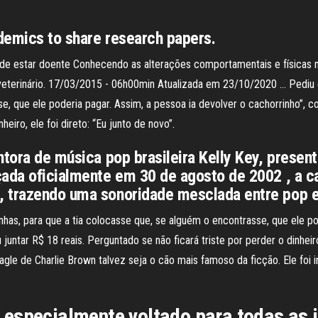
demics to share research papers.
 pode estar doente Conhecendo as alterações comportamentais e físic
 veterinário. 17/03/2015 - 06h00min Atualizada em 23/10/2020 … Pediu qu
e, que ele poderia pagar. Assim, a pessoa ia devolver o cachorrinho”, c
heiro, ele foi direto: “Eu junto de novo”.
ntora de música pop brasileira Kelly Key, prese
çada oficialmente em 30 de agosto de 2002 , a 
, trazendo uma sonoridade mesclada entre pop e
inhas, para que a tia colocasse que, se alguém o encontrasse, que ele po
juntar R$ 18 reais. Perguntado se não ficará triste por perder o dinheiro,
gle de Charlie Brown talvez seja o cão mais famoso da ficção. Ele foi 
especialmente voltado para todas as 