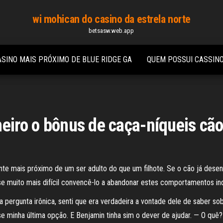
wi mohican do casino da estrela norte
betsasw.web.app
ASINO MAIS PRÓXIMO DE BLUE RIDGE GA
QUEM POSSUI CASSINO
heiro o bônus de caça-níqueis cã
te mais próximo de um ser adulto do que um filhote. Se o cão já desen
se muito mais difícil convencê-lo a abandonar estes comportamentos in
 pergunta irônica, senti que era verdadeira a vontade dele de saber sob
 minha última opção. E Benjamin tinha sim o dever de ajudar. — O quê?