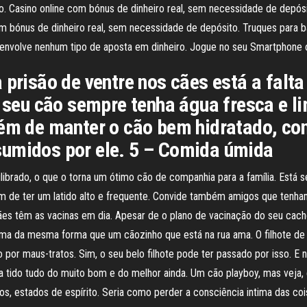
ndo. Casino online com bónus de dinheiro real, sem necessidade de depó
m bónus de dinheiro real, sem necessidade de depósito. Truques para b
 envolve nenhum tipo de aposta em dinheiro. Jogue no seu Smartphone o
 prisão de ventre nos cães está a falta
 o seu cão sempre tenha água fresca e 
lém de manter o cão bem hidratado, co
sumidos por ele. 5 – Comida úmida
ibrado, o que o torna um ótimo cão de companhia para a família. Está s
lém de ter um latido alto e frequente. Convide também amigos que ten
es têm as vacinas em dia. Apesar de o plano de vacinação do seu cacho
a ama da mesma forma que um cãozinho que está na rua ama. O filhote 
o por maus-tratos. Sim, o seu belo filhote pode ter passado por isso. E 
ia tido tudo do muito bom e do melhor ainda. Um cão playboy, mas veja,
os, estados de espírito. Seria como perder a consciência intima das coi