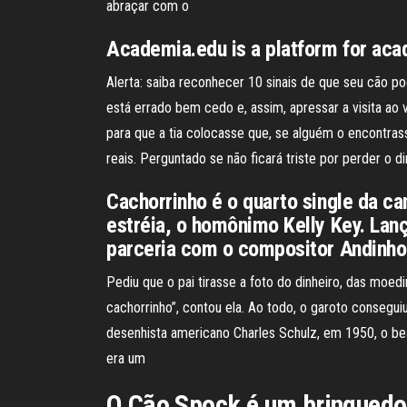
abraçar com o
Academia.edu is a platform for aca
Alerta: saiba reconhecer 10 sinais de que seu cão
está errado bem cedo e, assim, apressar a visita ao
para que a tia colocasse que, se alguém o encontrass
reais. Perguntado se não ficará triste por perder o din
Cachorrinho é o quarto single da ca
estréia, o homônimo Kelly Key. Lan
parceria com o compositor Andinho
Pediu que o pai tirasse a foto do dinheiro, das moed
cachorrinho”, contou ela. Ao todo, o garoto conseguiu 
desenhista americano Charles Schulz, em 1950, o bea
era um
O Cão Spock é um brinquedo 