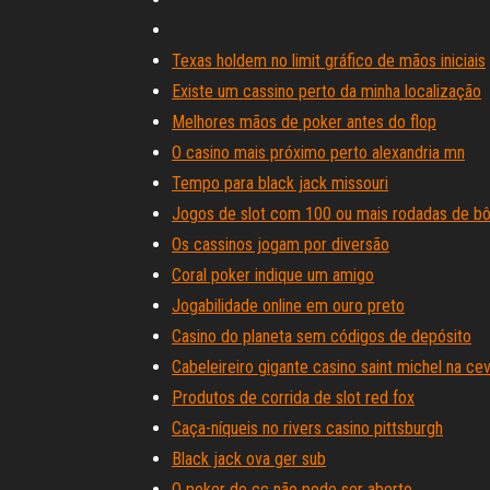
Texas holdem no limit gráfico de mãos iniciais
Existe um cassino perto da minha localização
Melhores mãos de poker antes do flop
O casino mais próximo perto alexandria mn
Tempo para black jack missouri
Jogos de slot com 100 ou mais rodadas de b
Os cassinos jogam por diversão
Coral poker indique um amigo
Jogabilidade online em ouro preto
Casino do planeta sem códigos de depósito
Cabeleireiro gigante casino saint michel na ce
Produtos de corrida de slot red fox
Caça-níqueis no rivers casino pittsburgh
Black jack ova ger sub
O poker do cc não pode ser aberto