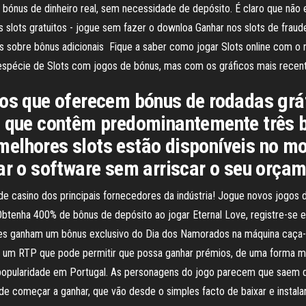
bónus de dinheiro real, sem necessidade de depósito. É claro que não e
slots gratuitos - jogue sem fazer o downloa Ganhar nos slots de fraude 
is sobre bônus adicionais Fique a saber como jogar Slots online com o n
espécie de Slots com jogos de bónus, mas com os gráficos mais rece
gos que oferecem bónus de rodadas grát
s que contêm predominantemente três bo
elhores slots estão disponíveis no mod
ar o software sem arriscar o seu orça
de casino dos principais fornecedores da indústria! Jogue novos jogos d
tenha 400% de bônus de depósito ao jogar Eternal Love, registre-se e 
tes ganham um bônus exclusivo do Dia dos Namorados na máquina caça-ní
 um RTP que pode permitir que possa ganhar prémios, de uma forma mai
popularidade em Portugal. As personagens do jogo parecem que saem do
 de começar a ganhar, que vão desde o simples facto de baixar e instala