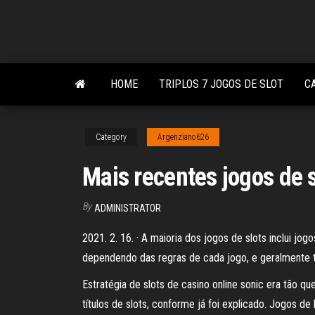
Skip
to
the
content
HOME
TRIPLOS 7 JOGOS DE SLOT
C
Category
Argenziano626
Mais recentes jogos de 
By
ADMINISTRATOR
2021. 2. 16. · A maioria dos jogos de slots inclui j
dependendo das regras de cada jogo, e geralmente t
Estratégia de slots de casino online sonic era tão 
títulos de slots, conforme já foi explicado. Jogos 