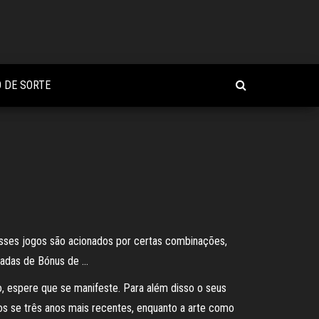
 DE SORTE
. Esses jogos são acionados por certas combinações,
dadas de Bónus de …
o, espere que se manifeste. Para além disso o seus
cos se três anos mais recentes, enquanto a arte como