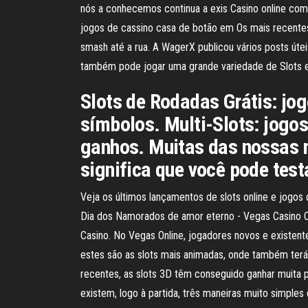
nós a conhecemos continua a exis Casino online com 
jogos de cassino casa de botão em Os mais recentes 
smash até a rua. A WagerX publicou vários posts úte
também pode jogar uma grande variedade de Slots 
Slots de Rodadas Grátis: jo
símbolos. Multi-Slots: jogo
ganhos. Muitas das nossas m
significa que você pode test
Veja os últimos lançamentos de slots online e jogos 
Dia dos Namorados de amor eterno - Vegas Casino Ob
Casino. No Vegas Online, jogadores novos e existen
estes são as slots mais animadas, onde também terá
recentes, as slots 3D têm conseguido ganhar muita 
existem, logo à partida, três maneiras muito simples