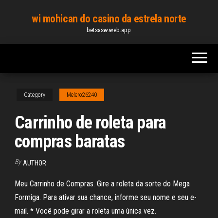
Skip
wi mohican do casino da estrela norte
to
betsasw.web.app
the
content
Category
Melero26240
Carrinho de roleta para
compras baratas
By
AUTHOR
Meu Carrinho de Compras. Gire a roleta da sorte do Mega
Formiga. Para ativar sua chance, informe seu nome e seu e-
mail. * Você pode girar a roleta uma única vez.