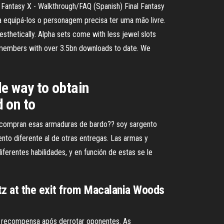
 Fantasy X - Walkthrough/FAQ (Spanish) Final Fantasy
 equipá-los o personagem precisa ter uma mão livre.
thetically. Alpha sets come with less jewel slots
44 members with over 3.5bn downloads to date. We
le way to obtain
d on to
se compran esas armaduras de bardo?? soy sargento
ento diferente al de otras entregas. Las armas y
ferentes habilidades, y en función de estas se le
tz at the exit from Macalania Woods
o recompensa após derrotar oponentes. As