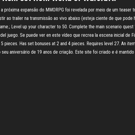
V, a próxima expansão do MMORPG foi revelada por meio de um teaser t
r ao trailer na transmissão ao vivo abaixo (esteja ciente de que pode ha
ame.; Level up your character to 50. Complete the main scenario quest
el juego. Se puede ver en este vídeo que recrea la escena inicial de Fi
5 pieces. Has set bonuses at 2 and 4 pieces. Requires level 27. An item
seu aniversário de 19 anos de criação. Este site foi criado e é mantido