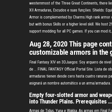
westernmost of the Three Great Continents, there li
XII Armaduras, Escudos e suas funções. Shields: Eq
Armor is complemented by Charms.High rank armor co
but with bonus Skills or a higher level skill. We ho
support modding for all PC games. If you can mod it, w
Aug 28, 2020 This page conta
customizable armors in the 
Final Fantasy XIV en 3DJuegos: Soy arquero de nive
de … FINAL FANTASY Official Portal Site. Lista de ob
armaduras tienen desde cero hasta cuatro ranuras par
asignará un nombre automático a un arma/armadura.
Empty four-slotted armor and weapo
into Thunder Plains. Prerequisites …
Armas de Tidus, Yuna e Wakka. As armas em Final F