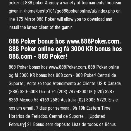
poker at 888 poker & enjoy a variety of tournaments! boolean
given in /home/bestp101/go888poker.online/uk/index.php on
line 175 Mirror 888 Poker will allow you to download and
install the latest client of the gamin
888 Poker bonus hos www.888Poker.com.
888 Poker online og få 3000 KR bonus hos
888.com - 888 Poker!
888 Poker bonus hos www.888Poker.com. 888 Poker online
og få 3000 KR bonus hos 888.com - 888 Poker! Central de
Suporte ; Volte ao topo Atendimento ao Cliente. US & Canada
(888) 330-5008 Direct +1 (208) 787-4300 UK (020) 3287
8369 Mexico 55 4169 2589 Australia (02) 8005 5729. Envie-
nos um email . 7 dias por semana , 9h-19h Eastern Time
Horários de Feriados. Central de Suporte … [Updated
February] 21 Bónus sem depósito Lista de todos os Bónus