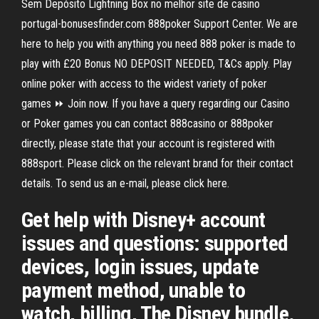
Sem Depósito Lightning Box no melhor site de casino
portugal-bonusesfinder.com 888poker Support Center. We are
here to help you with anything you need 888 poker is made to
play with £20 Bonus NO DEPOSIT NEEDED, T&Cs apply. Play
online poker with access to the widest variety of poker
games ⏩ Join now. If you have a query regarding our Casino
or Poker games you can contact 888casino or 888poker
directly, please state that your account is registered with
888sport. Please click on the relevant brand for their contact
details. To send us an e-mail, please click here.
Get help with Disney+ account
issues and questions: supported
devices, login issues, update
payment method, unable to
watch, billing, The Disney bundle.